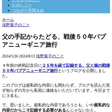
たのしごと
つながり空間まめ
ホーム
浅野葉子のこと
父の手記からたどる、戦後５０年パプ
アニューギニア旅行
2024/5/26
2024/8/13
浅野葉子のこと
４年前の終戦記念日に
２５年を経て記録する、父と娘の戦後
５０年パプアニューギニア旅行
というブログを公開しまし
た。
このブログは超私的な内容にも関わらず、ブログを読んだ見
ず知らずの方から私宛に連絡をいただいています。今日まで
に３名も。
で、思いました。超私的な内容であろうとも、いや
超私的な
内容だからこそ記録する必要がある
んじゃないかと。