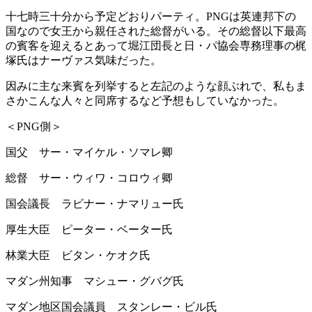
十七時三十分から予定どおりパーティ。PNGは英連邦下の
国なので女王から親任された総督がいる。その総督以下最高
の賓客を迎えるとあって堀江団長と日・パ協会専務理事の梶
塚氏はナーヴァス気味だった。
因みに主な来賓を列挙すると左記のような顔ぶれで、私もま
さかこんな人々と同席するなど予想もしていなかった。
＜PNG側＞
国父 サー・マイケル・ソマレ卿
総督 サー・ウィワ・コロウィ卿
国会議長 ラビナー・ナマリュー氏
厚生大臣 ピーター・ベーター氏
林業大臣 ビタン・ケオク氏
マダン州知事 マシュー・グバグ氏
マダン地区国会議員 スタンレー・ビル氏