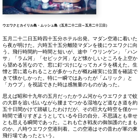
ウエワクとカイリル島・ムッシュ島（五月二十二日～五月二十三日）
五月二十二日五時四十五分ホテル出発。マダン空港に着いた
ら夜が明けた。六時五十五分離陸マダンを後にウエワクに向
う。飛行時間約一時間と短いが、途中「ウリンゲン」「ハン
サ」「ラム河」「セピック河」など懐かしいところを上空か
ら望める筈なので、窓に釘づけになってカメラを構えた。生
憎と雲に遮られることが多かったが概ね確実に位置を確認で
きて懐かしかった。特に一瞬ではあったが「ムリック」と
「カウプ」を視認できた時は感無量のものがあった。
思えば昭和十九年の五月だったかラム河からウエワクまで蚊
の大群を追い払いながら腰までつかる湿地など道なき道を約
五十日間かけて踏破したわけだが、その巨大な時空を僅か一
時間で通りすぎようとしている今日の自分。不思議とも幸せ
とも思える瞬間であった。これも亡き戦友の御加護のたまも
のか。八時ウエワク空港到着。この空港はその昔わが軍の東
飛行場であったという。