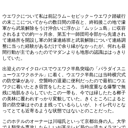
ウエワクについて私は前記ラム～セピック～ウエワク踏破行
の末ここについてからの数日間の滞在と、終戦後この地で濠
軍から武装解除をうけ沖合いに浮かぶ「ムッシュ島」に収容
されるまでの約一ヶ月余、第五十一師団司令部から先遣され
て連絡所を開設し軍の対濠連絡班と武装解除について連絡調
整に当った経験があるだけで余り縁がなかったが、何れも昼
間行動が主であったのでマダンよりも地形の認識ははっきり
していた。
出迎えのマイクロバスでウエワク半島突端の「パラダイスニ
ューウエワクホテル」に着く。ウエワク半島には当時横穴式
の防空壕があり、空襲時の退避に便利だったので最初にウエ
ワクに着いたとき宿営をしたところ。当時度重なる爆撃で無
残に地肌をさらしていたこの一帯も、今では緑したたる榔子
の美林に覆われすっかり変貌していた。きくところによると
昔の防空壕はそのまま残っているらしいが、トイレ代りとな
ってとても近寄るような状態ではないとのことだった。
このホテルのオーナーは川端氏といって京都出身の人。大学
で人類学を専攻したらしいが某テレビ局の一流カメラマンで