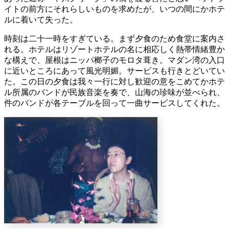
イトの前方にそれらしいものを求めたが、いつの間にかホテ
ルに着いて失った。
時刻は二十一時をすぎている。まず夕食のため食堂に案内さ
れる。ホテルはリゾートホテルの名に相応しく熱帯情緒豊か
な構えで、屋根はニッパ榔子のモロタ葺き。マダン湾の入口
に近いところにあって風光明媚。サービスも行きとどいてい
た。この日の夕食は我々一行に対し歓迎の意をこめてかホテ
ル所属のバンドが民族音楽を奏で、山海の珍味が並べられ、
件のバンドが各テーブルを回って一曲サービスしてくれた。