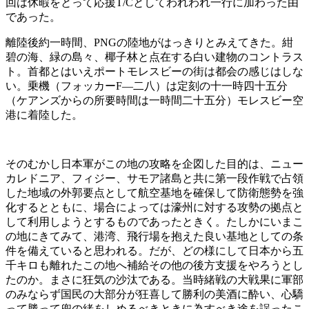
回は休暇をとって応援T/Cとしてわれわれ一行に加わった由
であった。
離陸後約一時間、PNGの陸地がはっきりとみえてきた。紺
碧の海、緑の島々、椰子林と点在する白い建物のコントラス
ト。首都とはいえポートモレスビーの街は都会の感じはしな
い。乗機（フォッカーF―二八）は定刻の十一時四十五分
（ケアンズからの所要時間は一時間二十五分）モレスビー空
港に着陸した。
そのむかし日本軍がこの地の攻略を企図した目的は、ニュー
カレドニア、フィジー、サモア諸島と共に第一段作戦で占領
した地域の外郭要点として航空基地を確保して防衛態勢を強
化するとともに、場合によっては濠州に対する攻勢の拠点と
して利用しようとするものであったときく。たしかにいまこ
の地にきてみて、港湾、飛行場を抱えた良い基地としての条
件を備えていると思われる。だが、どの様にして日本から五
千キロも離れたこの地へ補給その他の後方支援をやろうとし
たのか。まさに狂気の沙汰である。当時緒戦の大戦果に軍部
のみならず国民の大部分が狂喜して勝利の美酒に酔い、心驕
って勝って兜の緒をしめるべきときに為すべき途を誤ったこ