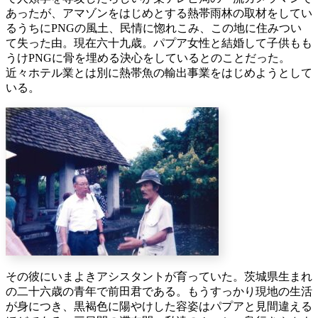
あったが、アマゾンをはじめとする熱帯雨林の取材をしてい
るうちにPNGの風土、民情に惚れこみ、この地に住みつい
て失った由。現在六十九歳。パプア女性と結婚して子供もも
うけPNGに骨を埋める決心をしているとのことだった。
近々ホテル業とは別に熱帯魚の輸出事業をはじめようとして
いる。
その彼にいまよきアシスタントが育っていた。茨城県生まれ
の二十六歳の青年で前田君である。もうすっかり現地の生活
が身につき、黒褐色に陽やけした容姿はパプアと見間違える