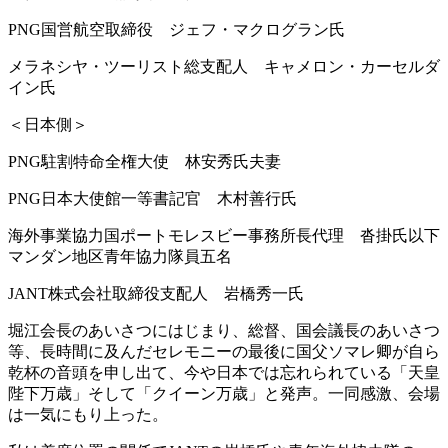
PNG国営航空取締役 ジェフ・マクログラン氏
メラネシヤ・ツーリスト総支配人 キャメロン・カーセルダ
イン氏
＜日本側＞
PNG駐割特命全権大使 林安秀氏夫妻
PNG日本大使館一等書記官 木村善行氏
海外事業協力国ポートモレスビー事務所長代理 沓掛氏以下
マンダン地区青年協力隊員五名
JANT株式会社取締役支配人 岩橋秀一氏
堀江会長のあいさつにはじまり、総督、国会議長のあいさつ
等、長時間に及んだセレモニーの最後に国父ソマレ卿が自ら
乾杯の音頭を申し出て、今や日本では忘れられている「天皇
陛下万歳」そして「クイーン万歳」と発声。一同感激、会場
は一気にもり上った。