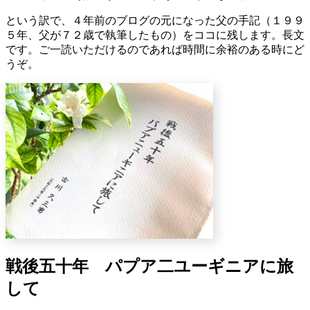
という訳で、４年前のブログの元になった父の手記（１９９
５年、父が７２歳で執筆したもの）をココに残します。長文
です。ご一読いただけるのであれば時間に余裕のある時にど
うぞ。
戦後五十年 パプア二ユーギニアに旅
して