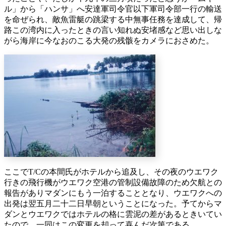
ル」から「ハンサ」へ安達軍司令官以下軍司令部一行の輸送
を命ぜられ、敵魚雷艇の跳梁する中無事任務を達成して、帰
路この湾内に入ったときの言い知れぬ安堵感など思い出しな
がら海岸に今なおのこる大発の残骸をカメラにおさめた。
ここでT/Cの本間氏がホテルから追及し、その夜のウエワク
行きの飛行機がウエワク空港の管制設備故障のため欠航との
報告がありマダンにもう一泊することとなり、ウエワクへの
出発は翌五月二十二日早朝ということになった。予てからマ
ダンとウエワクではホテルの格に雲泥の差があるときいてい
たので、一同はこの変更を却って喜んだ次第である。