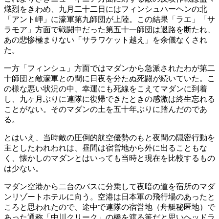
熾烈をきわめ、九月二十二日にはフィンシュハーヘンの北
「アント岬」に濠軍第九師団が上陸。この結果「ラエ」「サ
ラモア」方面で戦闘中だった第五十一師団は退路を断たれ、
あの悲惨極まりない「サラワケット越え」を余儀なくされ
た。
一方「フィンシュ」方面ではマダンから急派されたわが第二
十師団と敵濠軍との間に日夜を分たぬ死闘が続いていた。こ
の様な悪い状況の中、幸運にも死線をこえてマダンに到着
し、九ヶ月ぶりに連隊に復帰できたときの感激は終生忘れる
ことがない。そのマダンの土を五十年ぶりに踏んだのであ
る。
とはいえ、当時敵の圧倒的航空優勢のもと夜間の隠密行動を
主としたわれわれは、昼間は宿営地から外に出ることもな
く、懐かしのマダンとはいっても当時と現在を比較するもの
は少ない。
マダン空港から二台のバスに分乗して夜暗の道を宿所のマダ
ンリゾートホテルに向う。空港は日本軍の飛行場のあったと
ころと思われたので、途中で連隊の宿営地（舟艇秘匿地）で
あった通称「中川クリーク」の橋を渡る筈だと思いヘッドラ