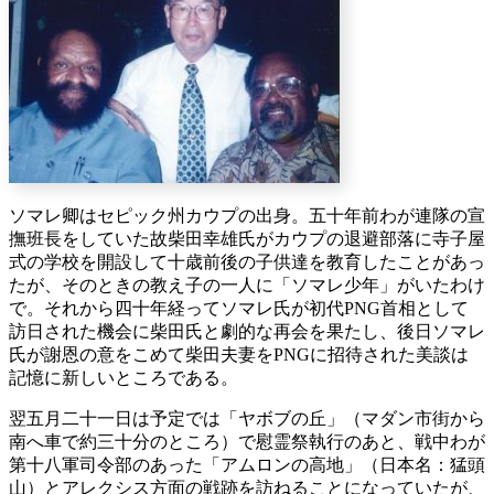
ソマレ卿はセピック州カウプの出身。五十年前わが連隊の宣
撫班長をしていた故柴田幸雄氏がカウプの退避部落に寺子屋
式の学校を開設して十歳前後の子供達を教育したことがあっ
たが、そのときの教え子の一人に「ソマレ少年」がいたわけ
で。それから四十年経ってソマレ氏が初代PNG首相として
訪日された機会に柴田氏と劇的な再会を果たし、後日ソマレ
氏が謝恩の意をこめて柴田夫妻をPNGに招待された美談は
記憶に新しいところである。
翌五月二十一日は予定では「ヤボブの丘」（マダン市街から
南へ車で約三十分のところ）で慰霊祭執行のあと、戦中わが
第十八軍司令部のあった「アムロンの高地」（日本名：猛頭
山）とアレクシス方面の戦跡を訪ねることになっていたが、