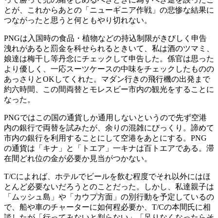
とが、これからあとの「ニューギニア作戦」の悲惨な結果に
つながったと思うと何ともやり切れない。
PNGは入国時の食品・植物などの持込制限がきびしく申告
洩れがあると罰金を科せられるときいて、私は酒のツマミ、
娘達は梅干し等丹念にチェックして申告した。係官は思った
より優しく、一応スーツケースの中味をチェックしたものの
あっさりとOKしてくれた。マダン行きの飛行機の出発まで
約六時間、この間両替とモレスビー市内の観光をすることに
なった。
PNGではこの国の通貨しか通用しないというので先ず空港
内の銀行で両替を試みたが、余りの混雑にびっくり。諦めて
市内の銀行を利用することにして空港をあとにする。PNG
の通貨は「キナ」と「トエア」一キナは百トエアである。滞
在間どれ位の金が必要か見当がつかない。
T/Cによれば、ホテルでビールを飲む程度でそれ以外にはほ
とんど必要ないだろうとのことだった。しかし、私達親子は
「ムッシュ島」や「カウプ方面」の別行動を予定しているの
で、船や車のチャーターに如何程必要か、T/Cの本間氏に相
談したが「行ってみないと判らない」「足りなくなったらそ