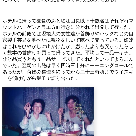
ホテルに帰って昼食のあと堀江団長以下十数名はそれぞれマ
ウントハーゲンとラエ方面行きに分かれて出発して行った。
ホテルの前庭では現地人の女性達が首飾りやバッグなどの自
家製手芸品を地べたに敷物をしいて陳べて売っている。娘達
はこれをひやかしに出かけたが、思ったよりも安かったらし
く数本の首飾りを買って帰ってきた。平均して一品一キナ。
ひと品買うともう一品サービスしてくれたといってよろこん
でいた。翌朝の出発は早く四時三十分にモーニングコールで
あったが、荷物の整理を終ってから二十三時頃までウイスキ
ーを傾けながら親子で語り合った。