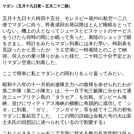
マダン（五月十九日夜～五月二十二朝）
五月十九日十八時四十五分、モレスビー発PNG航空一二八
便でマダンに向う。昨夜成田出発以降ほとんど睡眠をとって
いない。機上の人となってジュースとビスケットのサービス
をうけたら何時の間にか眠って失った。着陸のショックで眼
をさまし、時計をみたらマダン到着には未だ早い。時刻表を
見誤ったかと思ったが、ラエ空港に一時着陸とのことで納
得。何人かの乗り降りがあった様だ。二十時三十分予定どお
りマダン空港に到着した。
ここで簡単に私とマダンとの関わりをふり返ってみたい。
昭和十八年の十一月初め連隊主力への復帰を命ぜられたわが
第二中隊（第二小隊欠）は、十一月下旬三艇隊に分かれて逐
次ニューブリテン島の「タラセア」を出航。ダンビール海
峡、並びにヴィティアス海峡の横断に奇蹟的に成功して「シ
オ」に到着。「ガリ」「フンガイヤ」等を経て十二月の初旬
マダンに集結完了した。（この間の詳細は会報八号の大山富
士夫氏の回想記に述べられているので割愛する）
これよりさきニューギニア方面に対する敵の反攻作戦は益々