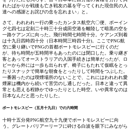
れたばかりか戦後も亡き戦友の墓を守ってくれた現住民の人
達への感謝とお詫びの念を忘れまい」と。
さて、われわれ一行の乗ったカンタス航空六〇便、ボーイン
グ七四七は定刻二十時三十分成田空港を離陸して暗黒の空を
一路ケアンズに向った。飛行時間七時間十分。ケアンズ到着
は十九日四時四十分（日本時間三時四十分)。ここでPNG航
空に乗り継いでPNGの首都ポートモレスビーに行くのだ
が、待ち時間が五時間半もあったのには閉口した。乗り継ぎ
客とあってオーストラリアの入国手続きは簡単だったが、ロ
ビーから外には一歩も出られず、椅子にもたれて仮眠をとっ
たりスナックで簡単な朝食をとったりして時間をつぶした。
一番困ったのは喫煙場所のないことで、これにはわれわれ愛
煙家は機内から続いて苦労のし通しだった。日本と違って異
常とも思える程静かでゆったりとした時空。いや異常なのは
日本なんだと思ったりした。
ポートモレスビー（五月十九日）での六時間
十時十五分発PNG航空九十九便でポートモレスビーに向
う。グレートバリアーリーフに砕ける白波を眼下にみながら