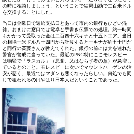
の時に相談しましょう」ということで結局山勘で二百米ドル
を交換することにした。
当日は金曜日で週給支払日とあって市内の銀行もひどい混
雑。おまけに窓口では電卓と手書き伝票での処理。約一時間
もかかって受取った金は二百四十六キナと十五トエア。当日
の相場一米ドル八十四円から計算すると一キナが約七十円だ
と同行の斉藤さんが教えてくれた。銀行の前には犬を連れた
警官が警戒に当っていた。最近のPNG特にここモレスビー
は物騒で「ラスカル」（悪党、又はならず者の意）が急増し
ているとのこと。モレスビーに次いでマウントハーゲンの治
安が悪く、最近ではマダンも悪くなったらしい。何処でも同
じで狙われるのはやはり日本人だということであった。