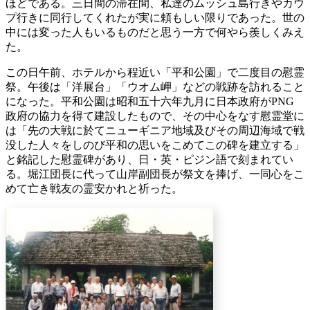
ほどである。三日間の滞在間、私達のムッシュ島行きやカウ
プ行きに同行してくれたが実に頼もしい限りであった。世の
中には変った人もいるものだと思う一方で何やら羨しくみえ
た。
この日午前、ホテルから程近い「平和公園」で二度目の慰霊
祭。午後は「洋展台」「ウオム岬」などの戦跡を訪れること
になった。平和公園は昭和五十六年九月に日本政府がPNG
政府の協力を得て建設したもので、その中心をなす慰霊堂に
は「先の大戦に於てニューギニア地域及びその周辺海域で戦
没した人々をしのび平和の思いをこめてこの碑を建立する」
と銘記した慰霊碑があり、日・英・ピジン語で刻まれてい
る。堀江団長に代って山岸副団長が祭文を捧げ、一同心をこ
めて亡き戦友の霊安かれと祈った。