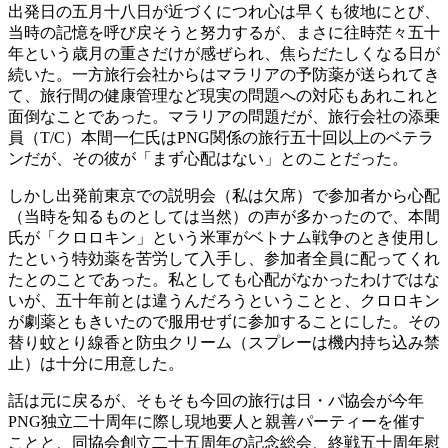
出発日の五月十八日が近づくにつれ心は早くも彼地にとび、
当時の記憶を呼び戻そうと努力するが、まさに往時茫々五十
年という歳月の重さだけが感ぜられ、焦らだたしくなる日が
続いた。一方旅行会社からはマラリアの予防薬が送られてき
て、旅行間の健康管理など現実の問題への対応もあれこれと
面倒なことであった。マラリアの問題だが、旅行会社の添乗
員（T/C）本間一仁氏はPNG関係の旅行五十回以上のベテラ
ンだが、その彼が「まず心配はない」とのことだった。
しかし出発前東京での説明会（私は欠席）で参加者から心配
（当時を知るものとしては当然）の声が多かったので、本間
氏が「クロロキン」という米軍がベトナム戦争のとき使用し
たという特効薬を苦労して入手し、参加者全員に配ってくれ
たとのことであった。私としても心配がなかったわけではな
いが、五十年前とは違うんだろうということと、クロロキン
が劇薬ともきいたので服用せずに参加することにした。その
替り蚊とり線香と防虫クリーム（スプレーは機内持ち込み禁
止）は十分に用意した。
話は元に戻るが、そもそも今回の旅行は日・パ協会が今年
PNG独立二十周年に際し現地要人と親善パーティーを催す
ことと、同協会創立二十五周年の記念総会、終戦五十周年慰