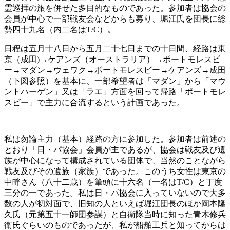
霊巡拝の旅を併せた多目的なものであった。参加者は協会の
会員が中心で一部戦友会などからも募り、堀江氏を団長に総
勢四十九名（内二名はT/C）。
日程は五月十八日から五月二十七日までの十日間、経路は東
京（成田)→ケアンズ（オーストラリア）→ポートモレスビ
ー→マダン→ウェワク→ポートモレスビー→ケアンズ→成田
（下図参照）を基本に、一部希望者は「マダン」から「マウ
ントハーゲン」又は「ラエ」方面を回って帰路「ポートモレ
スビー」で主力に合流するという計画であった。
私は勿論主力（基本）経路の方に参加した。参加者は前述の
とおり「日・パ協会」会員が主であるが、協会は戦友及び遺
族が中心になって構成されている団体で、当然のことながら
戦友及びその遺族（家族）であった。このうち女性は東京の
中畔さん（八十二歳）を筆頭に十六名（一名はT/C）と丁度
三分の一であった。私は日・パ協会に入っていないので大多
数の人が初対面で、旧知の人といえば堀江団長のほか岡本隆
久氏（元第五十一師団参謀）と自衛隊当時に知った青木修兵
衛氏ぐらいのものであったが、私が船舶工兵と知ってからは