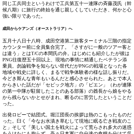
同じ工兵同士というわけで工兵第五十一連隊の斉藤茂氏（幹
候八期）に旅行の終始を通じ親しくしていただき、何かと心
強い限りであった。
成田からケアンズ（オーストラリア）へ
五月十八日十八時、成田空港第二旅客ターミナル三階の指定
カウンター前に全員集合完了。「さすがに一般のツアー客と
は違う」とはT/Cの本間氏の弁。はじめにも紹介したが彼は
PNG往復歴五十回以上、現地の事情に精通したベテラン添
乗員。勿論戦争を知らない世代だがPNGの戦場となった各
地域や戦史に詳しく、まるで戦争体験者の様な話し振りだ。
今どき斯んな青年もいるんだと感心させられた。あとで本人
からきいた話だが「セピック地方」の「ビエン」（わが連隊
の第一中隊が駐留したことのある部落）の酋長から娘をやる
から残らないかとせがまれ、断るのに苦労したということだ
った。
出発ロビーで結団式。堀江団長の挨拶は熱のこもったものだ
った。臼く「今なお水漬き草むして現地に眠る亡き戦友のこ
と」そして「美しい国土を戦火によって荒らされ多大の迷惑
をうけたにも拘らず、吾々日本軍に自分達の食糧を分けて呉