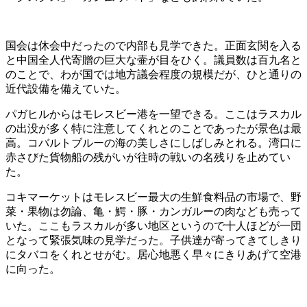
国会は休会中だったので内部も見学できた。正面玄関を入る
と中国全人代寄贈の巨大な壷が目をひく。議員数は百九名と
のことで、わが国では地方議会程度の規模だが、ひと通りの
近代設備を備えていた。
パガヒルからはモレスビー港を一望できる。ここはラスカル
の出没が多く特に注意してくれとのことであったが景色は最
高。コバルトブルーの海の美しさにしばしみとれる。湾口に
赤さびた貨物船の残がいが往時の戦いの名残りを止めてい
た。
コキマーケットはモレスビー最大の生鮮食料品の市場で、野
菜・果物は勿論、亀・鰐・豚・カンガルーの肉なども売って
いた。ここもラスカルが多い地区というので十人ほどが一団
となって緊張気味の見学だった。子供達が寄ってきてしきり
にタバコをくれとせがむ。居心地悪く早々にきりあげて空港
に向った。