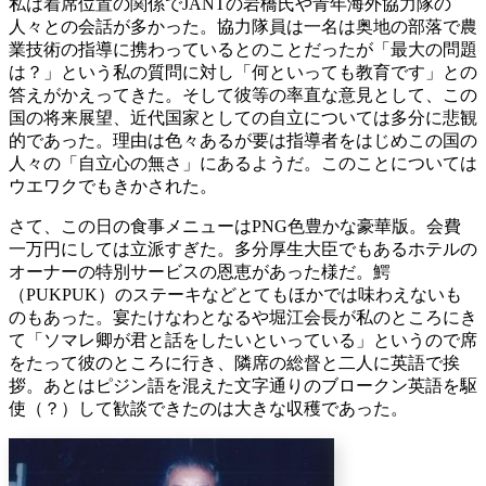
私は着席位置の関係でJANTの岩橋氏や青年海外協力隊の
人々との会話が多かった。協力隊員は一名は奥地の部落で農
業技術の指導に携わっているとのことだったが「最大の問題
は？」という私の質問に対し「何といっても教育です」との
答えがかえってきた。そして彼等の率直な意見として、この
国の将来展望、近代国家としての自立については多分に悲観
的であった。理由は色々あるが要は指導者をはじめこの国の
人々の「自立心の無さ」にあるようだ。このことについては
ウエワクでもきかされた。
さて、この日の食事メニューはPNG色豊かな豪華版。会費
一万円にしては立派すぎた。多分厚生大臣でもあるホテルの
オーナーの特別サービスの恩恵があった様だ。鰐
（PUKPUK）のステーキなどとてもほかでは味わえないも
のもあった。宴たけなわとなるや堀江会長が私のところにき
て「ソマレ卿が君と話をしたいといっている」というので席
をたって彼のところに行き、隣席の総督と二人に英語で挨
拶。あとはピジン語を混えた文字通りのブロークン英語を駆
使（？）して歓談できたのは大きな収穫であった。