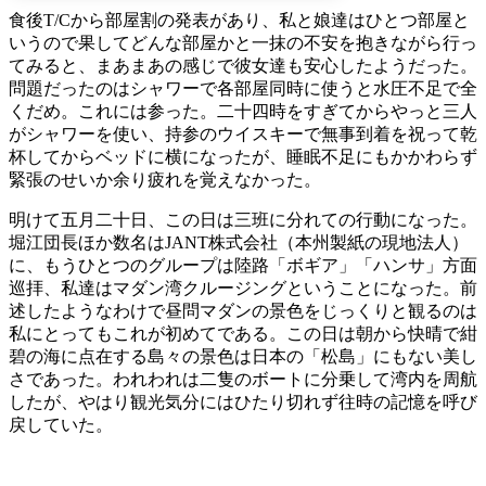
食後T/Cから部屋割の発表があり、私と娘達はひとつ部屋と
いうので果してどんな部屋かと一抹の不安を抱きながら行っ
てみると、まあまあの感じで彼女達も安心したようだった。
問題だったのはシャワーで各部屋同時に使うと水圧不足で全
くだめ。これには参った。二十四時をすぎてからやっと三人
がシャワーを使い、持参のウイスキーで無事到着を祝って乾
杯してからベッドに横になったが、睡眠不足にもかかわらず
緊張のせいか余り疲れを覚えなかった。
明けて五月二十日、この日は三班に分れての行動になった。
堀江団長ほか数名はJANT株式会社（本州製紙の現地法人）
に、もうひとつのグループは陸路「ボギア」「ハンサ」方面
巡拝、私達はマダン湾クルージングということになった。前
述したようなわけで昼問マダンの景色をじっくりと観るのは
私にとってもこれが初めてである。この日は朝から快晴で紺
碧の海に点在する島々の景色は日本の「松島」にもない美し
さであった。われわれは二隻のボートに分乗して湾内を周航
したが、やはり観光気分にはひたり切れず往時の記憶を呼び
戻していた。