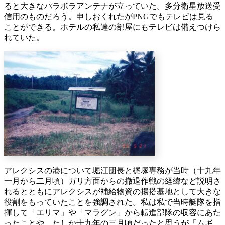
ると大きなパラボラアンテナが立っていた。多分衛星放送受
信用のものだろう。申しおくれたがPNGでもテレビは見る
ことができる。ホテルの私達の部屋にもテレビは備えつけら
れていた。
アレクシスの港について堀江団長と梶塚専務が当時（十九年
一月から二月頃）ガリ方面からの撤退作戦の経緯など説明さ
れるとともにアレクシスが補給物資の揚搭基地として大きな
役割をもっていたことを強調された。私は私で当時艇隊を指
揮して「エリマ」や「マラグン」から転進部隊の収容にあた
ったことや、たしか十九年の三月頃だったと思うが「ムギ