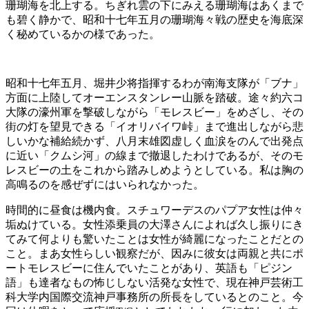
珊瑚海を北上する。ちぎれ雲の下にみえる珊瑚海はあくまで
も碧く静かで、昭和十七年五月の珊瑚海々戦の歴史を海底深
く秘めているかの様であった。
昭和十七年五月、堀井少将指揮するわが南海支隊が「ブナ」
方面に上陸してオーエンスタンレー山脈を踏破。途々約六コ
大隊の濠州軍を撃破しながら「モレスビー」をめざし、その
街の灯を望見できる「イオリバイワ峠」まで進出しながら悲
しいかな補給続かず、八月末雄図虚しく血涙をのんで出発点
に近い「クムシ河」の線まで撤退したわけであるが、そのモ
レスビーの土をこれから踏みしめようとしている。私は胸の
高鳴るのを感ぜずにはいられなかった。
時間的に昼食は機内食。スチュワーデスのパプア女性は仲々
垢ぬけている。女性添乗員の大澤さんによれば久し振りにき
てみて何よりも驚いたことは女性が綺麗になったことだとの
こと。まあ女性らしい観察だが、因みに彼女は両親と共にポ
ートモレスビーに住んでいたことがあり、英語も「ピジン
語」も達者なもの怖じしない活発な女性で、現在神戸芸術工
科大学内国際交流神戸事務所の所長をしているとのこと。今