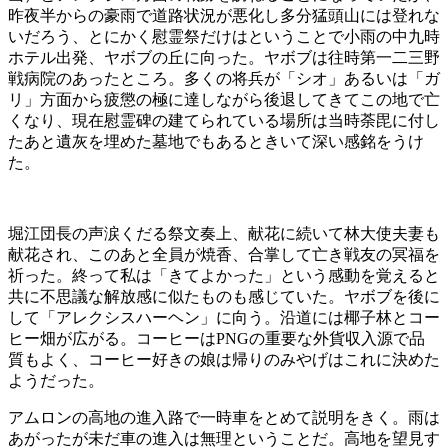
昨夜半からの豪雨で道路状況が悪化し多分猛頭山には登れな
いだろう、とにかく慰霊祭だけはということで小雨の中九時
ホテル出発、ヤボブの丘に向った。ヤボブは往時第一二三野
戦病院のあったところ。多くの将兵が「シオ」あるいは「ガ
リ」方面から疲懲の極に達しながら後退してきてこの地で亡
くなり、現在慰霊碑の建てられている場所は当時荼毘に付し
たあと遺灰を埋めた墓地でもあるときいて深い感銘をうけ
た。
堀江団長の声涙くだる祭文奏上、献花に続いて林大使夫妻も
献花され、このあと全員が焼香、合掌して亡き戦友の冥福を
祈った。終って私は「きてよかった」という感動を覚えると
共に不思議な解放感に似たものも感じていた。ヤボブを後に
して「アレクシスハーヘン」に向う。沿道には椰子林とコー
ヒー畑が広がる。コーヒーはPNGの重要な外貨収入源で品
質もよく、コーヒー好きの娘は帰りのみやげはこれに決めた
ようだった。
アムロンの高地の進入路で一時車をとめて説明をきく。雨は
あがったが未だ車の進入は無理ということだ。高地を望見す