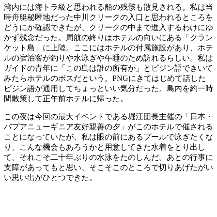
湾内には海トラ級と思われる船の残骸も散見される。私は当
時舟艇秘匿地だった中川クリークの入口と思われるところを
どうにか確認できたが、クリークの中まで進入するわけにゆ
かず残念だった。周航の終りはホテルの向いにある「クラン
ケット島」に上陸。ここにはホテルの付属施設があり、ホテ
ルの宿泊客が釣りや水泳ぎや午睡のため訪れるらしい。私は
ガイドの青年に「この島は誰の所有か」とピジン語できいて
みたらホテルのボスだという。PNGにきてはじめて話した
ピジン語が通用してちょっといい気分だった。島内を約一時
間散策して正午前ホテルに帰った。
この夜は今回の最大イベントである堀江団長主催の「日本・
パプアニューギニア友好親善の夕」がこのホテルで催される
ことになっていたが、私は眼の前にあるプールで泳ぎたくな
り、こんな機会もあろうかと用意してきた水着をとり出し
て、それこそ二十年ぶりの水泳をたのしんだ。あとの行事に
支障があってもと思い、そこそこのところで切りあげたがい
い思い出がひとつできた。