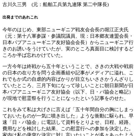
古川久三男 (元：船舶工兵第九連隊 第二中隊長)
出発までのあれこれ
今年のはじめ、東部ニューギニア戦友会会長の堀江正夫氏
（元：第十八軍参謀・参議院議員、現：日本郷友連盟会長・
日本パプアニューギニア友好協会会長）からニューギニア行
きのお誘いをうけていたが、実のところ真面目に検討するど
ころか半ば忘れかけていた。
一方今年は終戦から五十年ということで、さきの大戦や戦前
の日本の在り方を問う企画番組や記事がメディアに溢れ、こ
れでもか式の自虐的内容ばかりが目立ちいささかうんざりし
ていたところ、三月下旬になって珍しいことに朝日新聞が日
本パプアニューギニア友好協会（以下、日・パ協会と略記）
が現地で慰霊祭を行うことになったという記事をのせた。
これをみて私は大げさに言えば「五十年間自分の胸にしまっ
ておいたものが一気に噴き出した」ような衝動に駆られ、早
速「日・パ協会」に電話して資料をとりよせ、日程、経路、
費用などを検討した結果、この慰霊行への参加を決定した。
家内は私の唐突な決定に対し言いたいことが多々あったよう