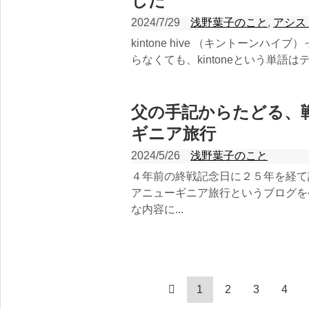
した
2024/7/29
浅野葉子のこと
,
アシス
kintone hive （キントーンハイブ）
らなくても、kintoneという単語はテレ
父の手記からたどる、
ギニア旅行
2024/5/26
浅野葉子のこと
４年前の終戦記念日に２５年を経て
アニューギニア旅行というブログを
な内容に...
1
2
3
4