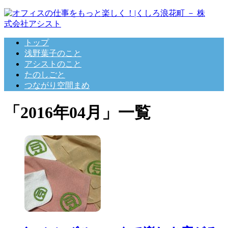
トップ
浅野葉子のこと
アシストのこと
たのしごと
つながり空間まめ
「
2016年04月
」
一覧