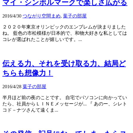
マイ・シンボルマークで楽しさ広がる
2016/4/30
つながり空間まめ
,
葉子の部屋
２０２０年東京オリンピックのエンブレムが決まりました
ね。 藍色の市松模様が日本的で、和物大好きな私としては
コレが選ばれたことが嬉しいです。...
伝える力、それを受け取る力、結局ど
ちらも想像力！
2016/4/28
葉子の部屋
半月ほど前の夜のことです。 自宅でパソコンに向かってい
たら、社員からＬＩＮＥメッセージが... 『 あのー、シレト
コド－ナツさんて遠くま...