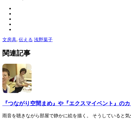
文房具
,
伝える
浅野葉子
関連記事
『つながり空間まめ』や『エクスマイベント』のカ
雨音を聴きながら部屋で静かに絵を描く。 そうしていると気分