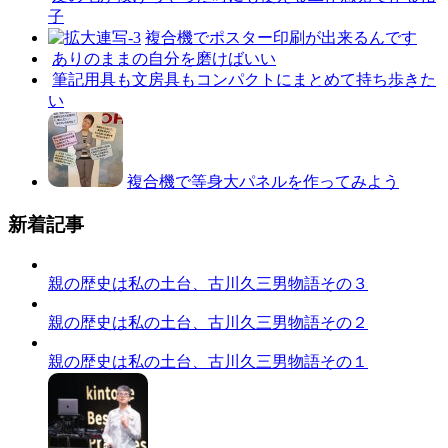
子
複合機でポスター印刷が出来るんです
ありのままの自分を磨けばいい
筆記用具も文房具もコンパクトにまとめて持ち歩きた
い
複合機で等身大パネルを作ってみよう
新着記事
親の歴史は私の土台、古川久三男物語その３
親の歴史は私の土台、古川久三男物語その２
親の歴史は私の土台、古川久三男物語その１