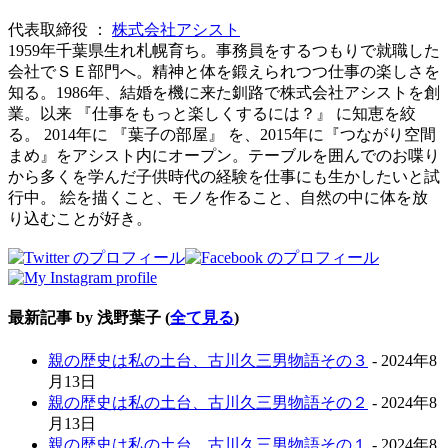
代表取締役
：
株式会社アシスト
1959年千葉県生れ札幌育ち。事務員をするつもりで就職した
会社でＳＥ部門へ。精神と体を鍛えられつつ仕事の楽しさを
知る。1986年、結婚を機に来た釧路で株式会社アシストを創
業。以来 『仕事をもっと楽しくするには？』 に知恵を絞
る。 2014年に 『葉子の部屋』 を、2015年に『つながり空間
まめ』をアシスト内にオープン。テーブルを囲んでのお喋り
から多くを学んだ子供時代の経験を仕事にも生かしたいと試
行中。 絵を描くこと、モノを作ること、自然の中に体を放
り込むことが好き。
最新記事 by 浅野葉子
(
全て見る
)
親の歴史は私の土台、古川久三男物語その３
- 2024年8
月13日
親の歴史は私の土台、古川久三男物語その２
- 2024年8
月13日
親の歴史は私の土台、古川久三男物語その１
- 2024年8