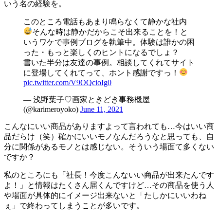
いう名の経験を。
このところ電話もあまり鳴らなくて静かな社内
そんな時は静かだからこそ出来ることを！と
いうワケで事例ブログを執筆中。体験は誰かの困
った・もっと楽しくのヒントになるでしょ？
書いた半分は友達の事例。相談してくれてサイト
に登場してくれてって、ホント感謝ですっ！
pic.twitter.com/V9OQcioIg0
— 浅野葉子♡画家ときどき事務機屋
(@karimeroyoko)
June 11, 2021
こんなにいい商品がありますよって言われても…今はいい商
品だらけ（笑）確かにいいモノなんだろうなと思っても、自
分に関係があるモノとは感じない。そういう場面て多くない
ですか？
私のところにも「社長！今度こんないい商品が出来たんです
よ！」と情報はたくさん届くんですけど…その商品を使う人
や場面が具体的にイメージ出来ないと「たしかにいいわね
ぇ」で終わってしまうことが多いです。