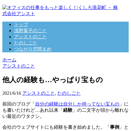
トップ
浅野葉子のこと
アシストのこと
たのしごと
つながり空間まめ
ホーム
アシストのこと
他人の経験も…やっぱり宝もの
2021/6/16
アシストのこと
,
たのしごと
前回のブログ「
自分の経験は自分しか持ってない宝もの
」に
も書いたけれど…あれ以来「
経験
」の二文字が頭から離れな
い最近のワタクシ。
会社のウェブサイトにも経験を書き始めました。「
事例
」と