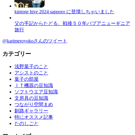
kintone hive 2024 sapporo に登壇しちゃいました
父の手記からたどる、戦後５０年パプアニューギニア
旅行
@karimeroyokoさんのツイート
カテゴリー
浅野葉子のこと
アシストのこと
葉子の部屋
ＩＴ機器の豆知識
ソフトウエア豆知識
文房具の豆知識
つながり空間まめ
釧路ギャラリー
特にオススメ記事
たのしごと