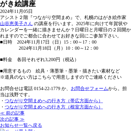
がき絵講座
2024年11月05日
アシスト２階『つながり空間まめ』で、札幌のはがき絵作家
山谷恵美子さん
の講座を行います。
2025年に向けて年賀状や
カレンダーを一緒に描きませんか？
日曜日と月曜日の２回開か
れますのでご都合に合わせてお好きな回にご参加下さい。
■日時 2024年11月17日（日）15：00～17：00
2024年11月18日（月）10：00～12：00
■料金 各回それぞれ3,200円（税込）
■用意するもの 絵具・薄墨筆・墨筆・描きたい素材など
※道具のない方はこちらで用意しますのでご連絡ください
お問合せは電話 0154-22-1779 か、
お問合せフォーム
から。担
当は浅野です。
・
つながり空間まめへの行き方（帯広方面から）
・
つながり空間まめへの行き方（根室方面から）
≪ 前の記事
次の記事 ≫
お知らせ一覧へ戻る