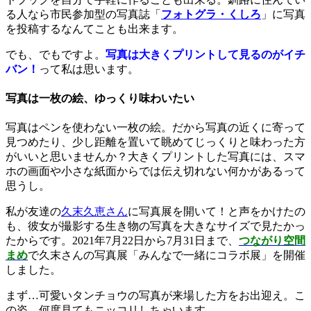
る人なら市民参加型の写真誌「
フォトグラ・くしろ
」に写真
を投稿するなんてことも出来ます。
でも、でもですよ。
写真は大きくプリントして見るのがイチ
バン！
って私は思います。
写真は一枚の絵、ゆっくり味わいたい
写真はペンを使わない一枚の絵。だから写真の近くに寄って
見つめたり、少し距離を置いて眺めてじっくりと味わった方
がいいと思いませんか？大きくプリントした写真には、スマ
ホの画面や小さな紙面からでは伝え切れない何かがあるって
思うし。
私が友達の
久末久恵さん
に写真展を開いて！と声をかけたの
も、彼女が撮影する生き物の写真を大きなサイズで見たかっ
たからです。2021年7月22日から7月31日まで、
つながり空間
まめ
で久末さんの写真展「みんなで一緒にコラボ展」を開催
しました。
まず…可愛いタンチョウの写真が来場した方をお出迎え。こ
の姿、何度見てもニッコリしちゃいます。