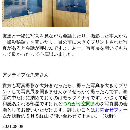
友達と一緒に写真を見ながら会話したり、撮影した本人から
「撮影秘話」を聞いたり。目の前に大きくプリントされた写
真があると会話が弾むんですよ。あー、写真展を開いてもら
って良かったって心底思いました。
アクティブな久末さん
貴方も写真撮影が大好きだったら、撮った写真を大きくプリ
ントして写真展を開きませんか？せっかく撮ったんです。画
面の中だけに納めておくのはモッタイナイです。小さくて昭
和感あふれる部屋ですけれど
つながり空間まめ
を写真展の会
場としてお使いいただけます。詳しいことは
お問合せフォー
ム
か浅野のＳＮＳ経由で問い合わせて下さい。（浅野）
2021.08.08