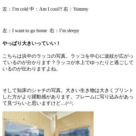
左：I’m cold 中：Am I cool?! 右：Yummy
左：I want to go home 右：I’m sleepy
やっぱり大きいっていい！
こちらは浜中のラッコの写真。ラッコを中心に波紋が広がっ
ているのが分かります？ラッコが水上でゆったりと過ごして
いるのが伝わりますよね。
そして知床のシャチの写真。大きい生き物は大きくプリント
した方がより躍動感があります。フレームに写り込みがあっ
て見づらいと思いますけど…(^^;